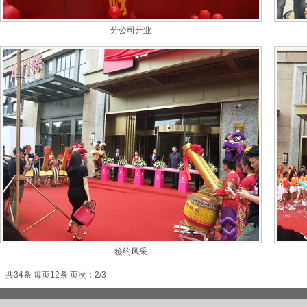
分公司开业
签约风采
共34条 每页12条 页次：2/3