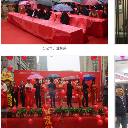
分公司开业风采