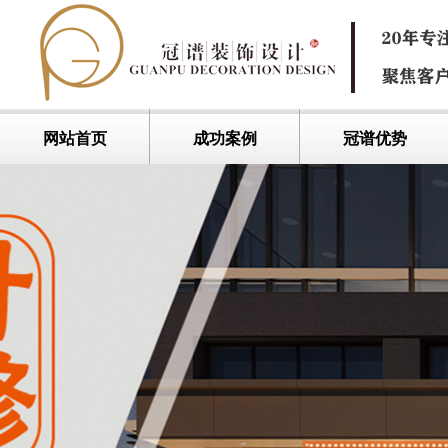
网站首页
成功案例
冠谱优势