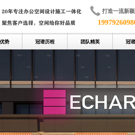
打造一流新
199792609
优势
冠谱历程
团队精英
冠