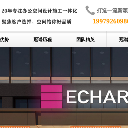
打造一流新
199792609
优势
冠谱历程
团队精英
冠