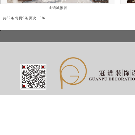
山语城雅居
共32条 每页9条 页次：1/4