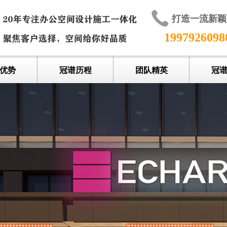
打造一流新
199792609
优势
冠谱历程
团队精英
冠