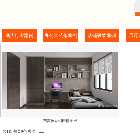
酒店行业案例
办公室装修案例
店铺餐饮案例
展厅
布雷拉系列榻榻米房
共1条 每页9条 页次：1/1